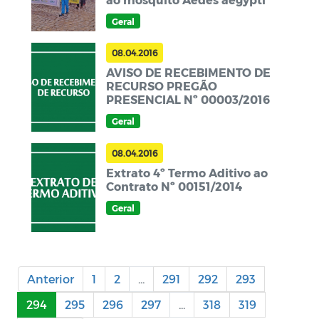
Geral
08.04.2016
AVISO DE RECEBIMENTO DE
RECURSO PREGÃO
PRESENCIAL Nº 00003/2016
Geral
08.04.2016
Extrato 4º Termo Aditivo ao
Contrato Nº 00151/2014
Geral
Anterior
1
2
...
291
292
293
294
295
296
297
...
318
319