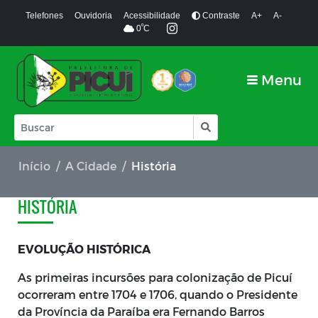
Telefones
Ouvidoria
Acessibilidade
Contraste
A+
A-
º
0
C
Menu
Início
A Cidade
História
HISTÓRIA
EVOLUÇÃO HISTÓRICA
As primeiras incursões para colonização de Picuí
ocorreram entre 1704 e 1706, quando o Presidente
da Província da Paraíba era Fernando Barros