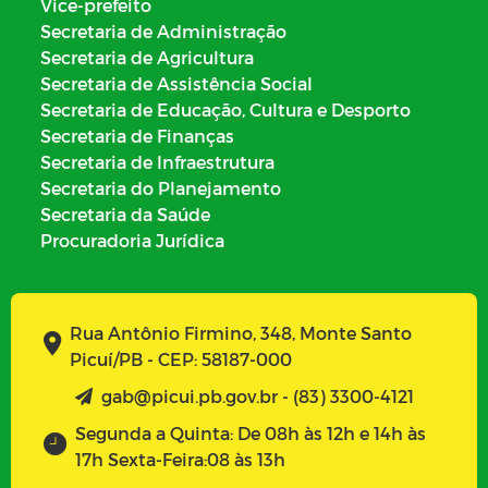
Vice-prefeito
Secretaria de Administração
Secretaria de Agricultura
Secretaria de Assistência Social
Secretaria de Educação, Cultura e Desporto
Secretaria de Finanças
Secretaria de Infraestrutura
Secretaria do Planejamento
Secretaria da Saúde
Procuradoria Jurídica
Rua Antônio Firmino, 348, Monte Santo
Picuí/PB - CEP: 58187-000
gab@picui.pb.gov.br - (83) 3300-4121
Segunda a Quinta: De 08h às 12h e 14h às
17h Sexta-Feira:08 às 13h