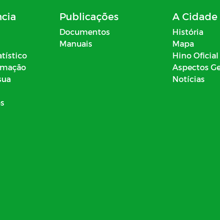
ncia
Publicações
A Cidade
Documentos
História
Manuais
Mapa
atístico
Hino Oficial
ormação
Aspectos Ge
sua
Notícias
os