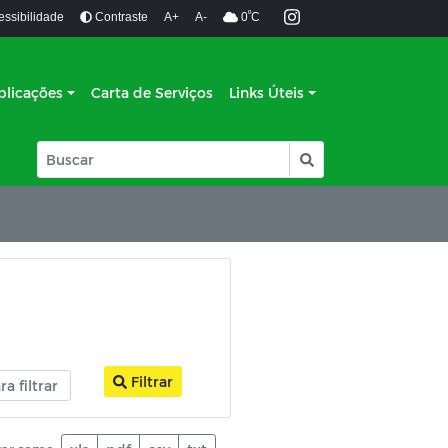
º
essibilidade
Contraste
A+
A-
0
C
blicações
Carta de Serviços
Links Úteis
Filtrar