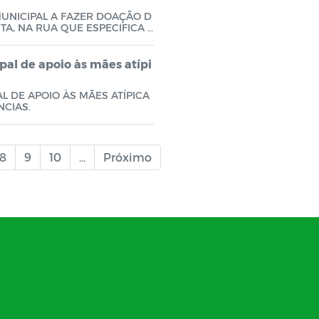
MUNICIPAL A FAZER DOAÇÃO D
A, NA RUA QUE ESPECIFICA E
ipal de apoio às mães atípi
AL DE APOIO ÀS MÃES ATÍPICA
NCIAS.
8
9
10
...
Próximo