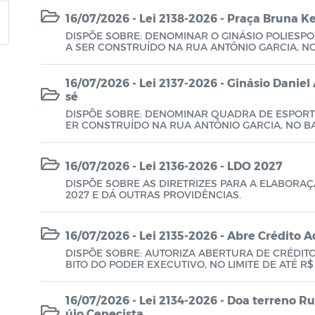
16/07/2026 - Lei 2138-2026 - Praça Bruna K
DISPÕE SOBRE: DENOMINAR O GINÁSIO POLIESPOR
A SER CONSTRUÍDO NA RUA ANTÔNIO GARCIA, NO
DADE.
16/07/2026 - Lei 2137-2026 - Ginásio Daniel 
sé
DISPÕE SOBRE: DENOMINAR QUADRA DE ESPORTES
ER CONSTRUÍDO NA RUA ANTÔNIO GARCIA, NO BA
E.
16/07/2026 - Lei 2136-2026 - LDO 2027
DISPÕE SOBRE AS DIRETRIZES PARA A ELABORAÇ
2027 E DÁ OUTRAS PROVIDÊNCIAS.
16/07/2026 - Lei 2135-2026 - Abre Crédito A
DISPÕE SOBRE: AUTORIZA ABERTURA DE CRÉDITO
BITO DO PODER EXECUTIVO, NO LIMITE DE ATÉ R$
E OITOCENTOS E SETENTA E DOIS MIL REAIS) PAR
S E DÁ OUTRAS PROVIDÊNCIAS.
16/07/2026 - Lei 2134-2026 - Doa terreno R
újo Cenecista