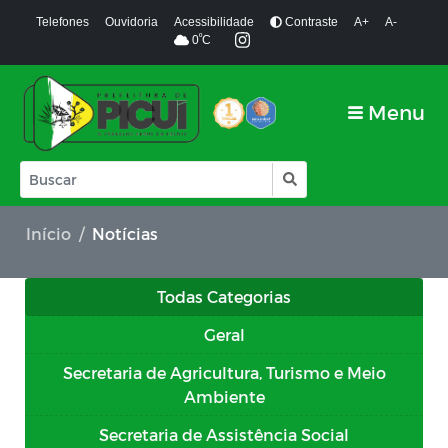
Telefones
Ouvidoria
Acessibilidade
Contraste
A+
A-
º
0
C
Menu
Início
Notícias
Todas Categorias
Geral
Secretaria de Agricultura, Turismo e Meio
Ambiente
Secretaria de Assistência Social