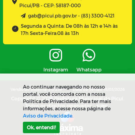
Picuí/PB - CEP: 58187-000
gab@picui.pb.gov.br - (83) 3300-4121
Segunda a Quinta: De 08h às 12h e 14h às
17h Sexta-Feira:08 às 13h
Instagram
Whatsapp
Ao continuar navegando no nosso
Versão do Sistema: 5.0.239
Data da Versão: 18/03/2026
portal, você concorda com a nossa
Copyright © 2026 Prefeitura Municipal de Picuí.
Política de Privacidade. Para ter mais
Todos os direitos reservados.
SUBIR
informações, acesse nossa página de
Aviso de Privacidade.
Ok, entendi!