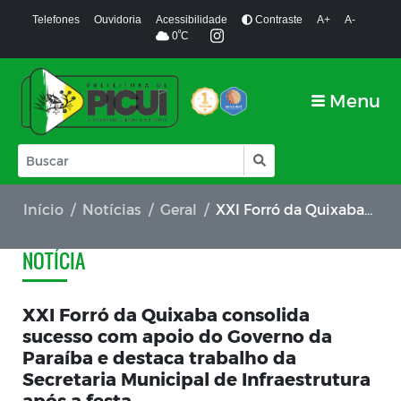
Telefones
Ouvidoria
Acessibilidade
Contraste
A+
A-
º
0
C
Menu
Início
Notícias
Geral
XXI Forró da Quixaba consolida sucesso com apoio do Governo da Paraíba e destaca trabalho da Secretaria Municipal de Infraestrutura após a festa
NOTÍCIA
XXI Forró da Quixaba consolida
sucesso com apoio do Governo da
Paraíba e destaca trabalho da
Secretaria Municipal de Infraestrutura
após a festa