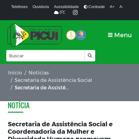
Telefones
Ouvidoria
Acessibilidade
Contraste
A+
A-
º
0
C
Menu
Início
Notícias
Secretaria de Assistência Social
Secretaria de Assistência Social e Coordenadoria da Mulher e Diversidade Humana promovem Semana de Enfrentamento à LGBTQIAPN+fobia em Picuí
NOTÍCIA
Secretaria de Assistência Social e
Coordenadoria da Mulher e
Diversidade Humana promovem