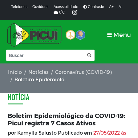
Telefones
Ouvidoria
Acessibilidade
Contraste
A+
A-
º
0
C
Menu
Início
Notícias
Coronavírus (COVID-19)
Boletim Epidemiológico da COVID-19: Picuí registra 7 Casos Ativos
NOTÍCIA
Boletim Epidemiológico da COVID-19:
Picuí registra 7 Casos Ativos
por Kamylla Salusto Publicado em
27/05/2022 às