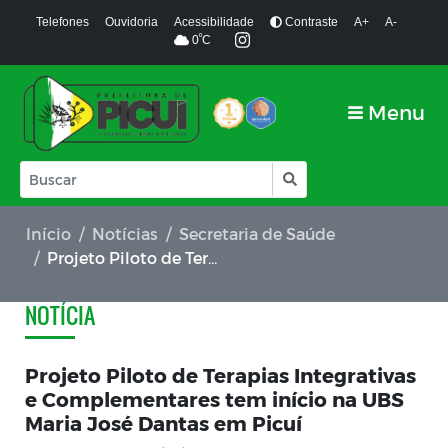
Telefones
Ouvidoria
Acessibilidade
Contraste
A+
A-
º
0
C
Menu
Início
Notícias
Secretaria de Saúde
Projeto Piloto de Terapias Integrativas e Complementares tem início na UBS Maria José Dantas em Picuí
NOTÍCIA
Projeto Piloto de Terapias Integrativas
e Complementares tem início na UBS
Maria José Dantas em Picuí