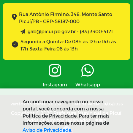
Rua Antônio Firmino, 348, Monte Santo
Picuí/PB - CEP: 58187-000
gab@picui.pb.gov.br - (83) 3300-4121
Segunda a Quinta: De 08h às 12h e 14h às
17h Sexta-Feira:08 às 13h
Instagram
Whatsapp
Ao continuar navegando no nosso
Versão do Sistema: 5.0.239
Data da Versão: 18/03/2026
portal, você concorda com a nossa
Copyright © 2026 Prefeitura Municipal de Picuí.
Política de Privacidade. Para ter mais
Todos os direitos reservados.
SUBIR
informações, acesse nossa página de
Aviso de Privacidade.