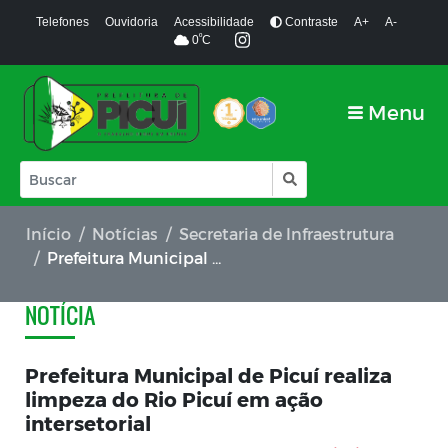
Telefones
Ouvidoria
Acessibilidade
Contraste
A+
A-
º
0
C
Menu
Início
Notícias
Secretaria de Infraestrutura
Prefeitura Municipal de Picuí realiza limpeza do Rio Picuí em ação intersetorial
NOTÍCIA
Prefeitura Municipal de Picuí realiza
limpeza do Rio Picuí em ação
intersetorial