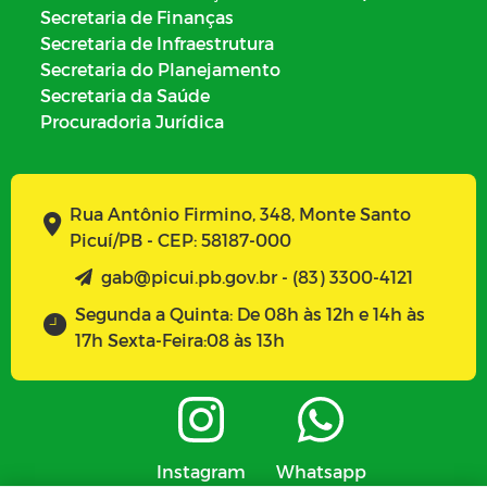
Secretaria de Finanças
Secretaria de Infraestrutura
Secretaria do Planejamento
Secretaria da Saúde
Procuradoria Jurídica
Rua Antônio Firmino, 348, Monte Santo
Picuí/PB - CEP: 58187-000
gab@picui.pb.gov.br - (83) 3300-4121
Segunda a Quinta: De 08h às 12h e 14h às
17h Sexta-Feira:08 às 13h
Instagram
Whatsapp