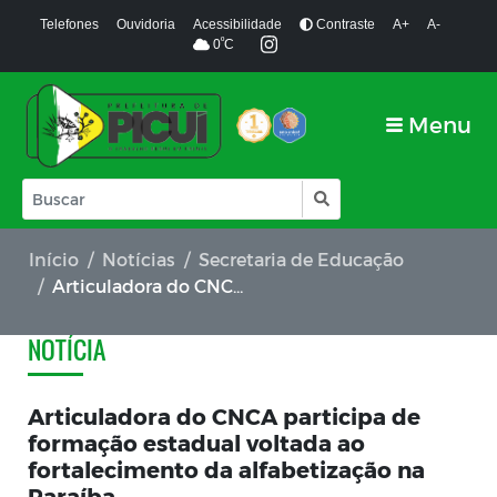
Telefones
Ouvidoria
Acessibilidade
Contraste
A+
A-
º
0
C
Menu
Início
Notícias
Secretaria de Educação
Articuladora do CNCA participa de formação estadual voltada ao fortalecimento da alfabetização na Paraíba
NOTÍCIA
Articuladora do CNCA participa de
formação estadual voltada ao
fortalecimento da alfabetização na
Paraíba