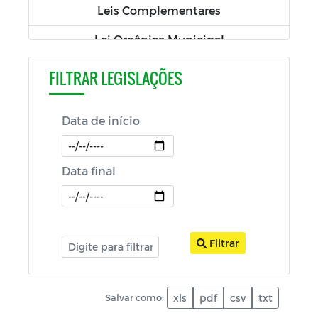
Leis Complementares
Lei Orgânica Municipal
Salários por Cargo/Função
FILTRAR LEGISLAÇÕES
Balancetes
Data de início
Fiscais e Gestores de Contratos
PCA-Prestação de Contas Anual
Data final
RGF-Relatório de Gestão Fiscal
RREO - Relatório Resumido de Execução
Orçamentária
Filtrar
LDO-Lei de Diretrizes Orçamentárias
LOA-Lei Orçamentária Anual
Salvar como:
xls
pdf
csv
txt