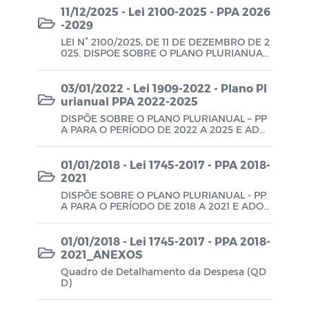
PPA-Plano Purianual
11/12/2025 - Lei 2100-2025 - PPA 2026
-2029
QDD-Quadro de Detalhamento da
LEI N° 2100/2025, DE 11 DE DEZEMBRO DE 2
Despesa
025. DISPOE SOBRE O PLANO PLURIANUAL
– PPA, PARA O PERIODO DE 2026 A 2029 E
Plano de Aguas
ADOTA OUTRAS PROVIDÊNCIAS.
03/01/2022 - Lei 1909-2022 - Plano Pl
urianual PPA 2022-2025
DISPÕE SOBRE O PLANO PLURIANUAL – PP
A PARA O PERÍODO DE 2022 A 2025 E ADO
TA OUTRAS PROVIDÊNCIAS.
01/01/2018 - Lei 1745-2017 - PPA 2018-
2021
DISPÕE SOBRE O PLANO PLURIANUAL - PP
A PARA O PERÍODO DE 2018 A 2021 E ADOT
A OUTRAS PROVIDÊNCIAS.
01/01/2018 - Lei 1745-2017 - PPA 2018-
2021_ANEXOS
Quadro de Detalhamento da Despesa (QD
D)