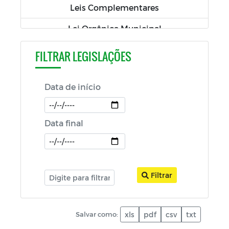
Leis Complementares
Lei Orgânica Municipal
Salários por Cargo/Função
FILTRAR LEGISLAÇÕES
Balancetes
Data de início
Fiscais e Gestores de Contratos
PCA-Prestação de Contas Anual
Data final
RGF-Relatório de Gestão Fiscal
RREO - Relatório Resumido de Execução
Orçamentária
Filtrar
LDO-Lei de Diretrizes Orçamentárias
LOA-Lei Orçamentária Anual
Salvar como:
xls
pdf
csv
txt