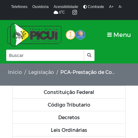
Telefones
Ouvidoria
Acessibilidade
Contraste
A+
A-
º
0
C
Menu
Início
Legislação
PCA-Prestação de Contas Anual
Constituição Federal
Código Tributario
Decretos
Leis Ordinárias