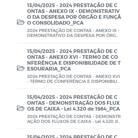
PPA-Plano Purianual
15/04/2025 - 2024 PRESTAÇÃO DE C
ONTAS - ANEXO IX - DEMONSTRATIV
QDD-Quadro de Detalhamento da
O DA DESPESA POR ÓRGÃO E FUNÇÃ
Despesa
O CONSOLIDADO_PCA
2024 PRESTAÇÃO DE CONTAS - ANEXO IX -
Plano de Aguas
DEMONSTRATIVO DA DESPESA POR ÓRGÃ
O E FUNÇÃO CONSOLIDADO_PCA
15/04/2025 - 2024 PRESTAÇÃO DE C
ONTAS - ANEXO XVI - TERMO DE CO
NFERÊNCIA E DISPONIBILIDADE DE T
ESOURARIA_PCA
2024 PRESTAÇÃO DE CONTAS - ANEXO XVI
- TERMO DE CONFERÊNCIA E DISPONIBILID
ADE DE TESOURARIA_PCA
15/04/2025 - 2024 PRESTAÇÃO DE C
ONTAS - DEMONSTRAÇÃO DOS FLUX
OS DE CAIXA - Lei 4.320 de 1964_PCA
2024 PRESTAÇÃO DE CONTAS - DEMONSTR
AÇÃO DOS FLUXOS DE CAIXA - Lei 4.320 de
1964_PCA
15/04/2025 - 2024 PRESTAÇÃO DE C